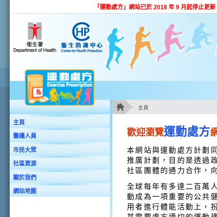
跳至主要內容
「運動處方」網站已於 2018 年 9 月起停
主頁
主要內容
主頁
運動處方
歡迎瀏覽
醫護人員
本網站與運動處方計劃
市民大眾
推廣計劃，目的是透過
社區資源
社區團體的通力合作，
關於我們
全球每年有多達二百萬
網站地圖
動成為一項重要的公共
用者進行體能活動上，
其需要處方適切的運動