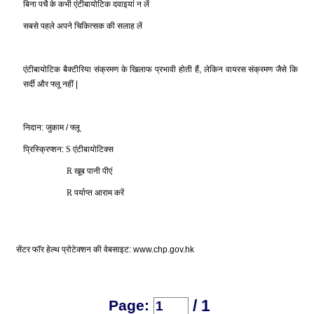
बिना
पर्चे
के
कभी
एंटीबायोटिक
दवाइयां
न
लें
सबसे
पहले
अपने
चिकित्सक
की
सलाह
लें
एंटीबायोटिक
बैक्टीरिया
संक्रमण
के
खिलाफ
प्रभावी
होती
हैं
,
लेकिन
वायरस
संक्रमण
जैसे
कि
सर्दी
और
फ्लू
नहीं
|
निदान
:
जुकाम
/
फ्लू
प्रिस्क्रिप्शन
:
S
एंटीबायोटिक्स
R
खूब
पानी
पीएं
R
पर्याप्त
आराम
करें
सेंटर
फॉर
हेल्थ
प्रोटेक्शन
की
वेबसाइट
: www.chp.gov.hk
/ 1
Page: