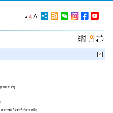
A
A
A
ही
खाएं
या
पीएं
ं
साथ
संपर्क
में
आने
से
रोकना
चाहिए