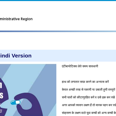
Hindi Version
एंटीबायोटिक्स
लेते
समय
सावधानी
हाथ
को
लगातार
साफ़
करने
का
अभ्यास
करें
केवल
अच्छी
तरह
से
पकायी
या
उबाली
हुयी
वस्तुयें
सभी
घावों
को
कीटाणुरहित
करें
व
उसे
ढक
कर
रखें
अगर
आपको
श्वसन
लक्षण
हैं
तो
मास्क
पहन
कर
रखे
संक्रमण
के
लक्षण
वाले
युवा
बच्चों
को
अन्य
बच्चों
के