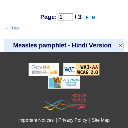
/ 3
Page:
Top
Measles pamphlet - Hindi Version
Important Notices
Privacy Policy
Site Map