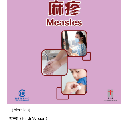
（Measles）
खसरा（Hindi Version）