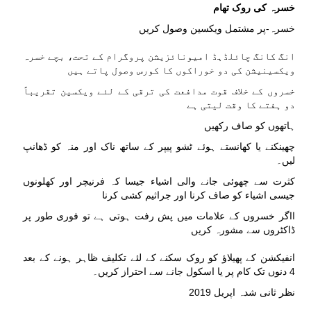
خسرہ کی روک تھام
خسرہ-پر مشتمل ویکسین وصول کریں
انگ کانگ چائلڈہڈ امیونائزیشن پروگرام کے تحت، بچے خسرہ
ویکسینیشن کی دو خوراکوں کا کورس وصول پاتے ہیں
خسروں کے خلاف قوت مدافعت کی ترقی کے لئے ویکسین تقریباً
دو ہفتے کا وقت لیتی ہے
ہاتھوں کو صاف رکھیں
چھینکنے یا کھانستے ہوئے ٹشو پیپر کے ساتھ ناک اور منہ کو ڈھانپ
لیں۔
کثرت سے چھوئی جانے والی اشیاء جیسا کہ فرنیچر اور کھلونوں
جیسی اشیاء کو صاف کرنا اور جراثیم کشی کرنا
ااگر خسروں کے علامات میں پش رفت ہوتی ہے تو فوری طور پر
ڈاکٹروں سے مشورہ کریں
انفیکشن کے پھیلاؤ کو روک سکنے کے لئے تکلیف ظاہر ہونے کے بعد
4
دنوں تک کام پر یا اسکول جانے سے احتراز کریں۔
نظر ثانی شدہ اپریل 2019