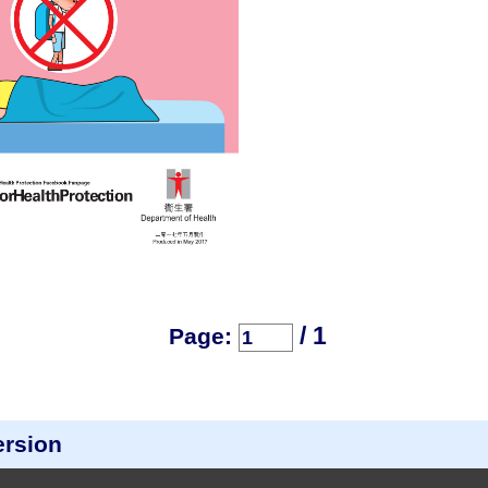
/ 1
Page:
ersion