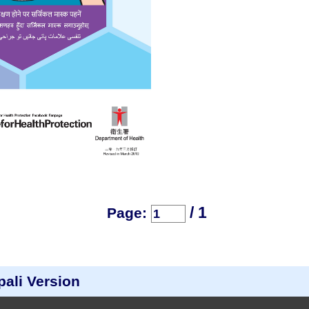
/ 1
Page:
pali Version