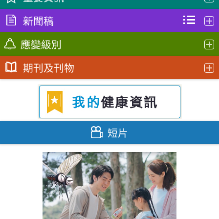
新聞稿
季節性流行性感冒
2026年8月3日
應變級別
衞生署繼續嚴厲打擊非法售賣或管有未經註冊藥物（附
登革熱
圖）
2026年8月3日
期刊及刊物
政府「埃博拉病準備及應變計劃」
2026年8月6日
戒備
手足口病
天氣酷熱 衞生署提醒市民預防高溫引發的疾病
政府「對公共衞生有重要性的新型傳染
2026年8月3日
戒備
新
2026年8月6日
CHP通訊 第五十七期 (2026年5月)
病預備及應變計劃」
麻疹
2026年6月22日
衞生署嚴厲打擊非法售賣或管有未經註冊藥物（附圖）
2026年8月3日
政府「猴痘準備及應變計劃」
戒備
2026年8月5日
短片
傳染病直擊第22卷第7期 - 2026年第26至第
慎防中暑
政府積極籌備本年度季節性流感疫苗接種計劃 採購工作
30周 (2026年6月21日至7月25日)
政府「中東呼吸綜合症應變計劃」
戒備
2026年8月3日
順利完成
2026年7月30日
2026年8月5日
禽流感
政府「流感大流行應變計劃」
戒備
2026年8月3日
非傳染病直擊2026年7月 - 睡得好．體重更
天氣酷熱 衞生署提醒市民預防高溫引發的疾病
新
健康
2026年8月5日
埃博拉病
2026年7月28日
2026年8月3日
衞生署繼續積極跟進一宗住院期間感染退伍軍人病個案