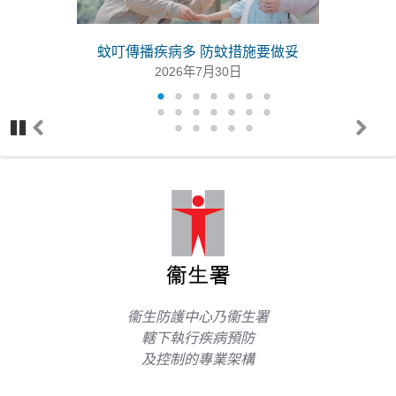
2026年8月4日
類鼻疽
2019冠狀病毒病及流感速遞 (第4期第31號)
2026年8月3日
新
一名兒童感染流感死亡
(2026年第31周)
蚊叮傳播疾病多 防蚊措施要做妥
2026年8月4日
產志賀毒素大腸桿菌感染
2026年8月6日
2026年7月30日
2026年8月3日
衞生防護中心調查一宗兒童感染甲型流感的嚴重個案
新
禽流感疫情周報(第22期第31號(第31周))
2026年8月3日
世界衞生日2026
2026年8月4日
2026年8月3日
衞生署公布退伍軍人病個案最新情況
Pa
Pr
N
us
ev
ex
2026年8月3日
基孔肯雅熱
侵入性肺炎球菌病報告 (2026年6月)
e
io
t
2026年8月3日
us
2026年7月14日
衞生署舉行「國際母乳哺育周2026」同樂日 與各界攜手
支持和鼓勵母乳餵哺（附圖）
2019 冠狀病毒病疫苗接種計劃
2026年7月31日
腸病毒透視 (第31周, 2026年7月30日)
2026年8月3日
2026年7月31日
退伍軍人病
2026年8月3日
中毒直擊 第17卷 第1期 (2024年5月)
衞生防護中心乃衞生署
2024年5月20日
參與疫苗資助計劃醫生名單
轄下執行疾病預防
2026年8月3日
及控制的專業架構
猴痘疫苗接種計劃
2026年8月3日