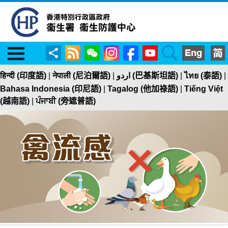
Menu
RSS
WeChat
Instagram
Facebook
YouTube
Search
分
享
हिन्दी (印度語)
|
नेपाली (尼泊爾語)
|
اردو (巴基斯坦語)
|
ไทย (泰語)
|
Bahasa Indonesia (印尼語)
|
Tagalog (他加祿語)
|
Tiếng Việt
(越南語)
|
ਪੰਜਾਬੀ (旁遮普語)