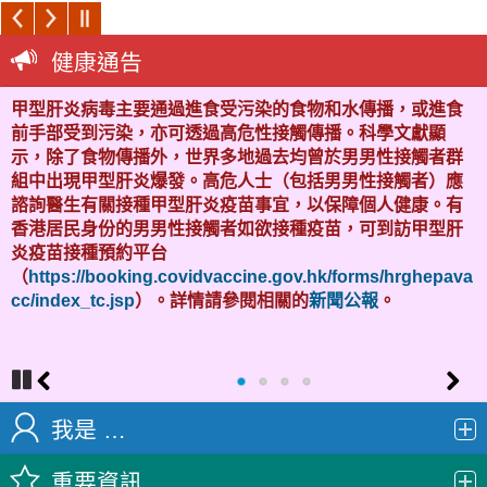
健康通告
甲型肝炎病毒主要通過進食受污染的食物和水傳播，或進食
前手部受到污染，亦可透過高危性接觸傳播。科學文獻顯
示，除了食物傳播外，世界多地過去均曾於男男性接觸者群
組中出現甲型肝炎爆發。高危人士（包括男男性接觸者）應
諮詢醫生有關接種甲型肝炎疫苗事宜，以保障個人健康。有
香港居民身份的男男性接觸者如欲接種疫苗，可到訪甲型肝
炎疫苗接種預約平台
（
https://booking.covidvaccine.gov.hk/forms/hrghepava
cc/index_tc.jsp
）。詳情請參閱相關的
新聞公報
。
Pa
Pr
N
us
ev
ex
我是 …
e
io
t
us
重要資訊