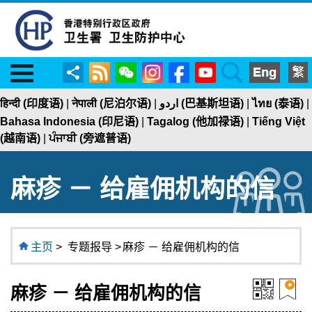
Menu
RSS
WeChat
Instagram
Facebook
YouTube
Search
分
享
हिन्दी (印度语)
|
नेपाली (尼泊尔语)
|
اردو (巴基斯坦语)
|
ไทย (泰语)
|
Bahasa Indonesia (印尼语)
|
Tagalog (他加禄语)
|
Tiếng Việt
(越南语)
|
ਪੰਜਾਬੀ (旁遮普语)
麻疹 － 给雇佣机构的信
主页
>
专题报导 >
麻疹 － 给雇佣机构的信
麻疹 － 给雇佣机构的信