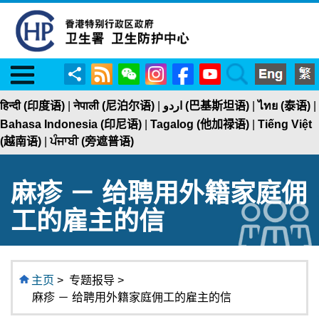
Menu
RSS
WeChat
Instagram
Facebook
YouTube
Search
分
享
हिन्दी (印度语)
|
नेपाली (尼泊尔语)
|
اردو (巴基斯坦语)
|
ไทย (泰语)
|
Bahasa Indonesia (印尼语)
|
Tagalog (他加禄语)
|
Tiếng Việt
(越南语)
|
ਪੰਜਾਬੀ (旁遮普语)
麻疹 － 给聘用外籍家庭佣
工的雇主的信
主页
>
专题报导 >
麻疹 － 给聘用外籍家庭佣工的雇主的信