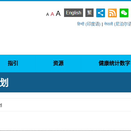
A
A
A
हिन्दी (印度语)
|
नेपाली (尼泊尔
指引
资源
健康统计数字
计划
划