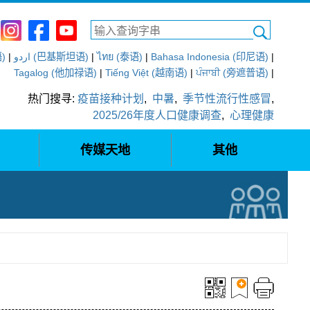
语)
|
اردو (巴基斯坦语)
|
ไทย (泰语)
|
Bahasa Indonesia (印尼语)
|
Tagalog (他加禄语)
|
Tiếng Việt (越南语)
|
ਪੰਜਾਬੀ (旁遮普语)
|
热门搜寻:
疫苗接种计划
,
中暑
,
季节性流行性感冒
,
2025/26年度人口健康调查
,
心理健康
传媒天地
其他