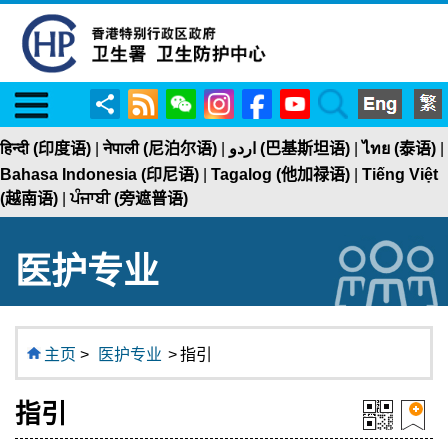
Menu
RSS
WeChat
Instagram
Facebook
YouTube
Search
分
享
हिन्दी (印度语)
|
नेपाली (尼泊尔语)
|
اردو (巴基斯坦语)
|
ไทย (泰语)
|
Bahasa Indonesia (印尼语)
|
Tagalog (他加禄语)
|
Tiếng Việt
(越南语)
|
ਪੰਜਾਬੀ (旁遮普语)
医护专业
主页
>
医护专业
>
指引
指引