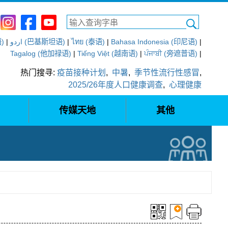
语)
|
اردو (巴基斯坦语)
|
ไทย (泰语)
|
Bahasa Indonesia (印尼语)
|
Tagalog (他加禄语)
|
Tiếng Việt (越南语)
|
ਪੰਜਾਬੀ (旁遮普语)
|
热门搜寻:
疫苗接种计划
,
中暑
,
季节性流行性感冒
,
2025/26年度人口健康调查
,
心理健康
传媒天地
其他