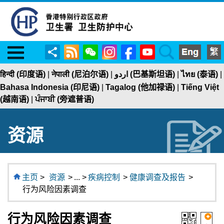
Menu
RSS
WeChat
Instagram
Facebook
YouTube
Search
分
享
हिन्दी (印度语)
|
नेपाली (尼泊尔语)
|
اردو (巴基斯坦语)
|
ไทย (泰语)
|
Bahasa Indonesia (印尼语)
|
Tagalog (他加禄语)
|
Tiếng Việt
(越南语)
|
ਪੰਜਾਬੀ (旁遮普语)
资源
主页
>
资源
>
... >
疾病控制
>
健康调查及报告
>
行为风险因素调查
行为风险因素调查