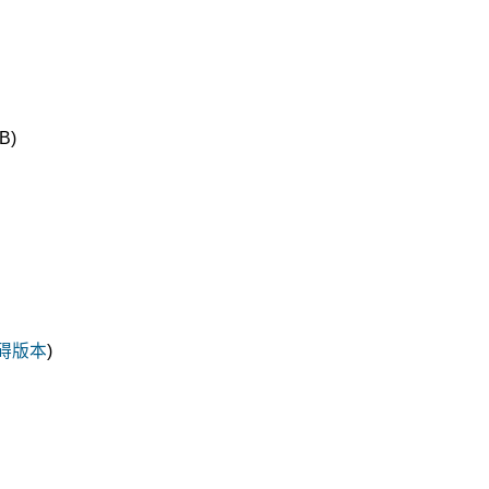
B)
碍版本
)