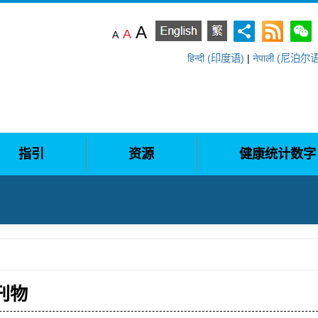
A
A
A
हिन्दी (印度语)
|
नेपाली (尼泊尔
指引
资源
健康统计数字
刊物