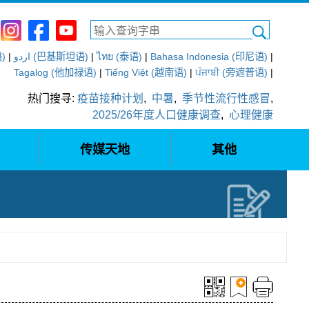
语)
|
اردو (巴基斯坦语)
|
ไทย (泰语)
|
Bahasa Indonesia (印尼语)
|
Tagalog (他加禄语)
|
Tiếng Việt (越南语)
|
ਪੰਜਾਬੀ (旁遮普语)
|
热门搜寻:
疫苗接种计划
,
中暑
,
季节性流行性感冒
,
2025/26年度人口健康调查
,
心理健康
传媒天地
其他