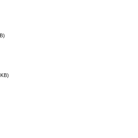
B)
 KB)