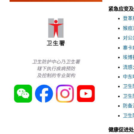
紧急应变及
登革
猴痘
对公
寨卡
埃博
卫生防护中心乃卫生署
流感
辖下执行疾病预防
及控制的专业架构
中东
卫生防
卫生
防备
卫生防
健康促进处