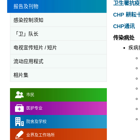
卫生署抗疫
报告及刊物
CHP 耕耘
感染控制须知
CHP通讯
「卫」队长
传染病处
电视宣传短片 / 短片
疾病
流动应用程式
相片集
市民
医护专业
院舍及学校
业界及工作场所