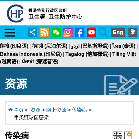
Menu
RSS
WeChat
Instagram
Facebook
YouTube
Search
分
享
हिन्दी (印度语)
|
नेपाली (尼泊尔语)
|
اردو (巴基斯坦语)
|
ไทย (泰语)
|
Bahasa Indonesia (印尼语)
|
Tagalog (他加禄语)
|
Tiếng Việt
(越南语)
|
ਪੰਜਾਬੀ (旁遮普语)
资源
主页
>
资源
>
网上资源
>
传染病
>
甲类链球菌感染
传染病