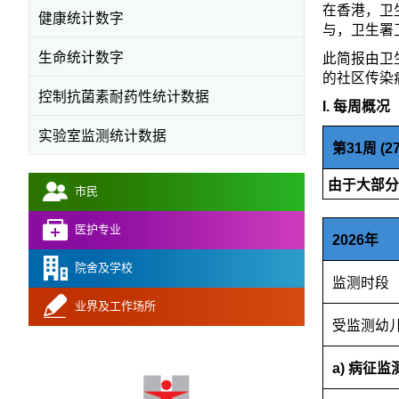
在香港，卫
健康统计数字
与，卫生署
生命统计数字
此简报由卫
的社区传染
控制抗菌素耐药性统计数据
I. 每周概况
实验室监测统计数据
第31周 (27/
由于大部分
市民
医护专业
2026年
院舍及学校
监测时段
业界及工作场所
受监测幼儿
a) 病征监