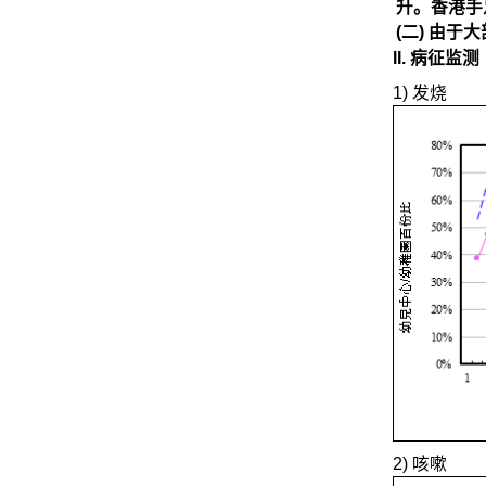
升。香港手
(二) 由
II. 病征监测
1) 发烧
2) 咳嗽