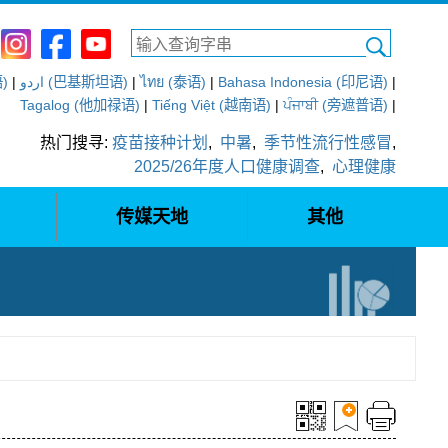
语)
|
اردو (巴基斯坦语)
|
ไทย (泰语)
|
Bahasa Indonesia (印尼语)
|
Tagalog (他加禄语)
|
Tiếng Việt (越南语)
|
ਪੰਜਾਬੀ (旁遮普语)
|
热门搜寻:
疫苗接种计划
,
中暑
,
季节性流行性感冒
,
2025/26年度人口健康调查
,
心理健康
传媒天地
其他