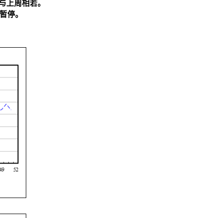
与上周相若。
告暂停。