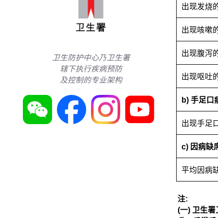
出现发烧
出现咳嗽
出现腹泻
卫生防护中心乃卫生署
辖下执行疾病预防
出现呕吐
及控制的专业架构
b) 手足
出现手足
c) 因病
平均因病
注:
(一) 卫