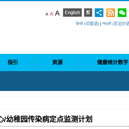
A
A
A
हिन्दी (印度语)
|
नेपाली (尼泊尔
指引
资源
健康统计数字
心/幼稚园传染病定点监测计划