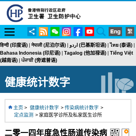
Menu
RSS
WeChat
Instagram
Facebook
YouTube
Search
分
享
हिन्दी (印度语)
|
नेपाली (尼泊尔语)
|
اردو (巴基斯坦语)
|
ไทย (泰语)
|
Bahasa Indonesia (印尼语)
|
Tagalog (他加禄语)
|
Tiếng Việt
(越南语)
|
ਪੰਜਾਬੀ (旁遮普语)
健康统计数字
主页
>
健康统计数字
>
传染病统计数字
>
定点监测
>
家庭医学诊所及私家医生诊所
二零一四年度急性肠道传染病