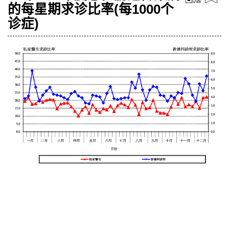
的每星期求诊比率(每1000个
诊症)