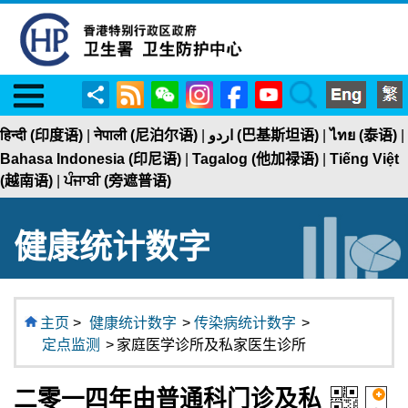
Menu
RSS
WeChat
Instagram
Facebook
YouTube
Search
分
享
हिन्दी (印度语)
|
नेपाली (尼泊尔语)
|
اردو (巴基斯坦语)
|
ไทย (泰语)
|
Bahasa Indonesia (印尼语)
|
Tagalog (他加禄语)
|
Tiếng Việt
(越南语)
|
ਪੰਜਾਬੀ (旁遮普语)
健康统计数字
主页
>
健康统计数字
>
传染病统计数字
>
定点监测
>
家庭医学诊所及私家医生诊所
二零一四年由普通科门诊及私