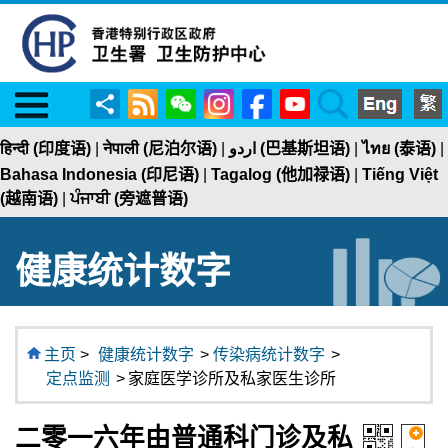
Menu
RSS
WeChat
Instagram
Facebook
YouTube
Search
分
享
हिन्दी (印度语)
|
नेपाली (尼泊尔语)
|
اردو (巴基斯坦语)
|
ไทย (泰语)
|
Bahasa Indonesia (印尼语)
|
Tagalog (他加禄语)
|
Tiếng Việt
(越南语)
|
ਪੰਜਾਬੀ (旁遮普语)
健康统计数字
主页
>
健康统计数字
>
传染病统计数字
>
定点监测
>
家庭医学诊所及私家医生诊所
二零一六年由普通科门诊及私