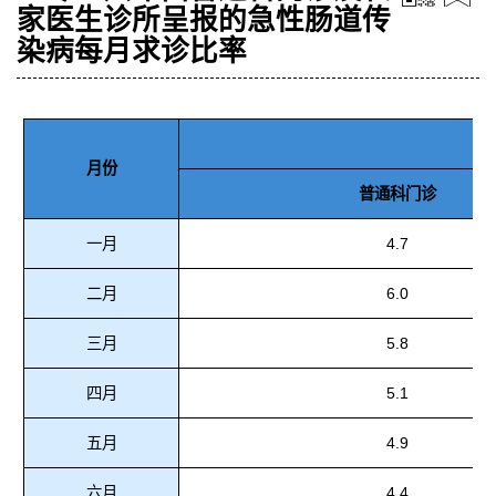
家医生诊所呈报的急性肠道传
染病每月求诊比率
月份
普通科门诊
一月
4.7
二月
6.0
三月
5.8
四月
5.1
五月
4.9
六月
4.4