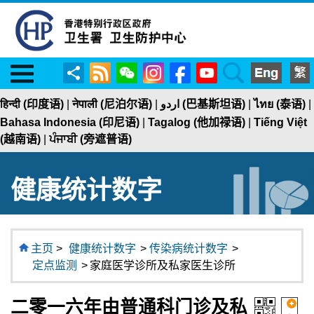
Menu
RSS
WeChat
Instagram
Facebook
YouTube
Search
分
享
हिन्दी (印度语)
|
नेपाली (尼泊尔语)
|
اردو (巴基斯坦语)
|
ไทย (泰语)
|
Bahasa Indonesia (印尼语)
|
Tagalog (他加禄语)
|
Tiếng Việt
(越南语)
|
ਪੰਜਾਬੀ (旁遮普语)
健康统计数字
主页
>
健康统计数字
>
传染病统计数字
>
定点监测
>
家庭医学诊所及私家医生诊所
二零一六年由普通科门诊及私