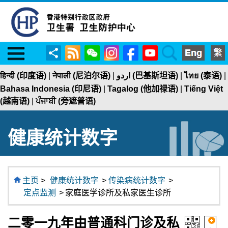
Menu
RSS
WeChat
Instagram
Facebook
YouTube
Search
分
享
हिन्दी (印度语)
|
नेपाली (尼泊尔语)
|
اردو (巴基斯坦语)
|
ไทย (泰语)
|
Bahasa Indonesia (印尼语)
|
Tagalog (他加禄语)
|
Tiếng Việt
(越南语)
|
ਪੰਜਾਬੀ (旁遮普语)
健康统计数字
主页
>
健康统计数字
>
传染病统计数字
>
定点监测
>
家庭医学诊所及私家医生诊所
二零一九年由普通科门诊及私