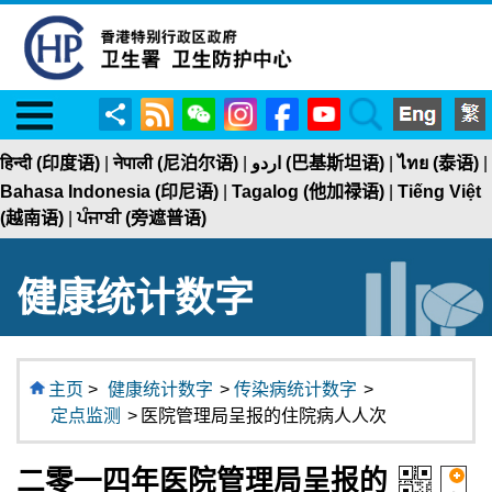
Menu
RSS
WeChat
Instagram
Facebook
YouTube
Search
分
享
हिन्दी (印度语)
|
नेपाली (尼泊尔语)
|
اردو (巴基斯坦语)
|
ไทย (泰语)
|
Bahasa Indonesia (印尼语)
|
Tagalog (他加禄语)
|
Tiếng Việt
(越南语)
|
ਪੰਜਾਬੀ (旁遮普语)
健康统计数字
主页
>
健康统计数字
>
传染病统计数字
>
定点监测
>
医院管理局呈报的住院病人人次
二零一四年医院管理局呈报的