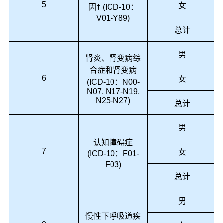
5
女
因† (ICD-10：
V01-Y89)
总计
男
肾炎、肾变病综
合症和肾变病
6
女
(ICD-10：N00-
N07, N17-N19,
N25-N27)
总计
男
认知障碍症
7
女
(ICD-10：F01-
F03)
总计
男
慢性下呼吸道疾