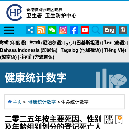
Menu
RSS
WeChat
Instagram
Facebook
YouTube
Search
分
享
हिन्दी (印度语)
|
नेपाली (尼泊尔语)
|
اردو (巴基斯坦语)
|
ไทย (泰语)
|
Bahasa Indonesia (印尼语)
|
Tagalog (他加禄语)
|
Tiếng Việt
(越南语)
|
ਪੰਜਾਬੀ (旁遮普语)
健康统计数字
主页
>
健康统计数字
>
生命统计数字
二零二五年按主要死因、性别
及年龄组别划分的登记死亡人