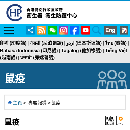
Menu
RSS
WeChat
Instagram
Facebook
YouTube
Search
分
享
हिन्दी (印度語)
|
नेपाली (尼泊爾語)
|
اردو (巴基斯坦語)
|
ไทย (泰語)
|
Bahasa Indonesia (印尼語)
|
Tagalog (他加祿語)
|
Tiếng Việt
(越南語)
|
ਪੰਜਾਬੀ (旁遮普語)
鼠疫
主頁
>
專題報導 >
鼠疫
鼠疫