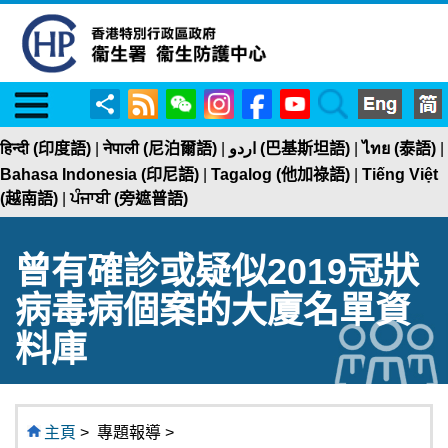
Menu
RSS
WeChat
Instagram
Facebook
YouTube
Search
分
享
हिन्दी (印度語)
|
नेपाली (尼泊爾語)
|
اردو (巴基斯坦語)
|
ไทย (泰語)
|
Bahasa Indonesia (印尼語)
|
Tagalog (他加祿語)
|
Tiếng Việt
(越南語)
|
ਪੰਜਾਬੀ (旁遮普語)
曾有確診或疑似2019冠狀
病毒病個案的大廈名單資
料庫
主頁
>
專題報導 >