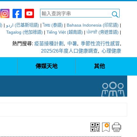
語)
|
اردو (巴基斯坦語)
|
ไทย (泰語)
|
Bahasa Indonesia (印尼語)
|
Tagalog (他加祿語)
|
Tiếng Việt (越南語)
|
ਪੰਜਾਬੀ (旁遮普語)
|
熱門搜尋:
疫苗接種計劃
,
中暑
,
季節性流行性感冒
,
2025/26年度人口健康調查
,
心理健康
傳媒天地
其他