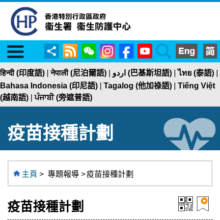
Menu
RSS
WeChat
Instagram
Facebook
YouTube
Search
分
享
हिन्दी (印度語)
|
नेपाली (尼泊爾語)
|
اردو (巴基斯坦語)
|
ไทย (泰語)
|
Bahasa Indonesia (印尼語)
|
Tagalog (他加祿語)
|
Tiếng Việt
(越南語)
|
ਪੰਜਾਬੀ (旁遮普語)
疫苗接種計劃
主頁
>
專題報導 >
疫苗接種計劃
疫苗接種計劃