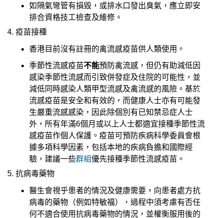
如隔氣彎管有損毀，或排水口發出臭氣，應立即安
排合資格技工檢查及維修。
4. 疫苗接種
香港目前沒有註冊的禽流感疫苗供人類使用。
季節性流感疫苗
不能
預防禽流感，但仍有助減低因
感染季節性流感而引致併發症及住院的可能性，並
減低同時感染人類甲型流感及禽流感的風險。基於
流感疫苗是安全和有效的，而健康人士亦有可能發
生嚴重流感感染，因此除個別有已知禁忌症人士
外，所有年滿6個月或以上人士都適宜接種季節性流
感疫苗作個人保護。疫苗可預防疾病科學委員會根
據多項科學因素，包括本地的疾病負擔和國際經
驗，建議一些
群組
優先接種季節性流感疫苗。
5. 抗病毒藥物
醫生會視乎患者的情況及健康需要，向患者處方抗
病毒的藥物（例如特敏福），過程中須考慮有否任
何不適合使用抗病毒藥物的情況，並權衡服用後的