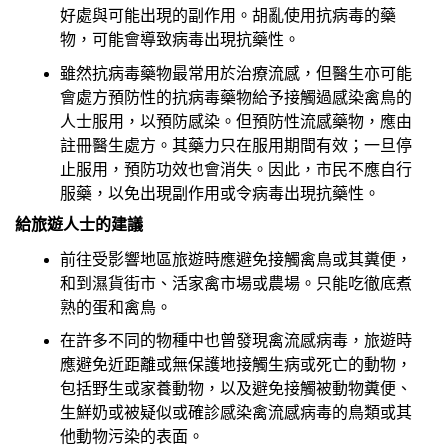
好處與可能出現的副作用。胡亂使用抗病毒的藥
物，可能會導致病毒出現抗藥性。
雖然抗病毒藥物最常用於治療流感，但醫生亦可能
會處方預防性的抗病毒藥物給予接觸過感染禽鳥的
人士服用，以預防感染。但預防性流感藥物，應由
註冊醫生處方。其藥力只在服用期間有效；一旦停
止服用，預防功效也會消失。因此，市民不應自行
服藥，以免出現副作用或令病毒出現抗藥性。
給旅遊人士的建議
前往受影響地區旅遊時應避免接觸禽鳥或其糞便，
和到濕貨街市、活家禽市場或農場。只能吃徹底煮
熟的蛋和禽鳥。
在許多不同的物種中也曾發現禽流感病毒，旅遊時
應避免近距離或無保護地接觸生病或死亡的動物，
包括野生或家養動物，以及避免接觸被動物糞便、
生鮮奶或被疑似或確診感染禽流感病毒的鳥類或其
他動物污染的表面。