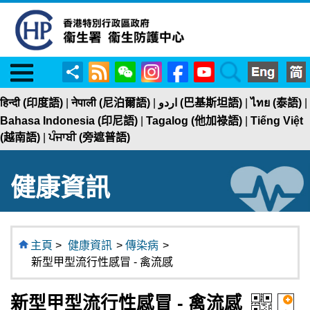
Menu
RSS
WeChat
Instagram
Facebook
YouTube
Search
分
享
हिन्दी (印度語)
|
नेपाली (尼泊爾語)
|
اردو (巴基斯坦語)
|
ไทย (泰語)
|
Bahasa Indonesia (印尼語)
|
Tagalog (他加祿語)
|
Tiếng Việt
(越南語)
|
ਪੰਜਾਬੀ (旁遮普語)
健康資訊
主頁
>
健康資訊
>
傳染病
>
新型甲型流行性感冒 - 禽流感
新型甲型流行性感冒 - 禽流感