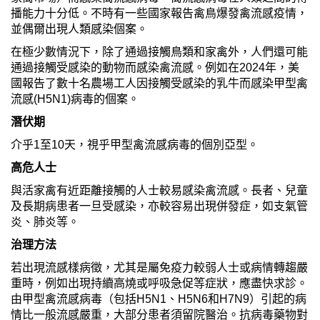
播能力十分低。不時有一些國家報告禽鳥爆發禽流感疫情，
並偶爾出現人類感染個案。
在極少數情況下，除了通過接觸鳥類和家禽外，人們還可能
通過接觸受感染的動物而感染禽流感。例如在2024年，美
國報告了數十名農場工人因接觸受感染的乳牛而感染甲型禽
流感(H5N1)病毒的個案。
潛伏期
介乎1至10天，視乎甲型禽流感病毒的個別亞型。
高危人士
與活家禽有近距離接觸的人士較易感染禽流感。長者、兒童
及長期病患者一旦受感染，亦較容易出現併發症，如支氣管
炎、肺炎等。
治理方法
若出現流感樣病徵，尤其是屬免疫力較弱人士或病情轉趨嚴
重時，例如出現持續高燒或呼吸急促等症狀，應盡快求診。
由甲型禽流感病毒（包括H5N1、H5N6和H7N9）引起的病
情比一般流感嚴重，大部分患者須留院醫治。抗病毒藥物對