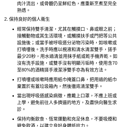
肉汁流出，或骨髓仍呈鮮紅色，應重新烹煮至完全
熟透。
2. 保持良好的個人衞生
經常保持雙手清潔，尤其在觸摸口、鼻或眼之前；
接觸動物或其生活環境，或觸摸扶手或門把等公共
設施後；或當手被呼吸道分泌物污染時，如咳嗽或
打噴嚏後。洗手時應以梘液和清水清潔雙手，搓手
最少20秒，用水過清並用抹手紙或乾手機弄乾。如
沒有洗手設施，或雙手沒有明顯污垢時，使用含70
至80%的酒精搓手液潔淨雙手亦為有效方法。
打噴嚏或咳嗽時應用紙巾掩蓋口鼻，把用過的紙巾
棄置於有蓋垃圾箱內，然後徹底清潔雙手。
當出現呼吸道感染病徵，應戴上口罩，不應上班或
上學，避免前往人多擠逼的地方，及盡快向醫生求
診。
保持均衡飲食、恆常運動和充足休息，不要吸煙和
避免飲酒，以建立良好身體抵抗力。