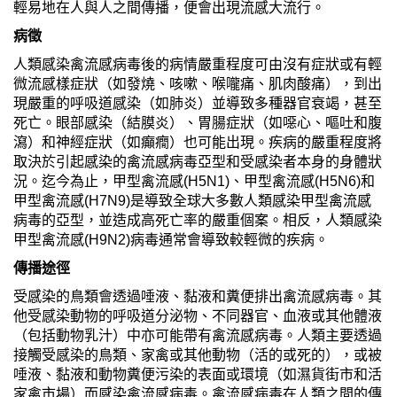
輕易地在人與人之間傳播，便會出現流感大流行。
病徵
人類感染禽流感病毒後的病情嚴重程度可由沒有症狀或有輕
微流感樣症狀（如發燒、咳嗽、喉嚨痛、肌肉酸痛），到出
現嚴重的呼吸道感染（如肺炎）並導致多種器官衰竭，甚至
死亡。眼部感染（結膜炎）、胃腸症狀（如噁心、嘔吐和腹
瀉）和神經症狀（如癲癇）也可能出現。疾病的嚴重程度將
取決於引起感染的禽流感病毒亞型和受感染者本身的身體狀
況。迄今為止，甲型禽流感(H5N1)、甲型禽流感(H5N6)和
甲型禽流感(H7N9)是導致全球大多數人類感染甲型禽流感
病毒的亞型，並造成高死亡率的嚴重個案。相反，人類感染
甲型禽流感(H9N2)病毒通常會導致較輕微的疾病。
傳播途徑
受感染的鳥類會透過唾液、黏液和糞便排出禽流感病毒。其
他受感染動物的呼吸道分泌物、不同器官、血液或其他體液
（包括動物乳汁）中亦可能帶有禽流感病毒。人類主要透過
接觸受感染的鳥類、家禽或其他動物（活的或死的），或被
唾液、黏液和動物糞便污染的表面或環境（如濕貨街市和活
家禽市場）而感染禽流感病毒。禽流感病毒在人類之間的傳