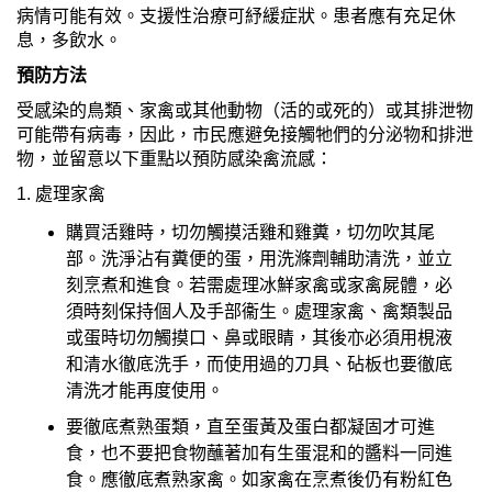
病情可能有效。支援性治療可紓緩症狀。患者應有充足休
息，多飲水。
預防方法
受感染的鳥類、家禽或其他動物（活的或死的）或其排泄物
可能帶有病毒，因此，市民應避免接觸牠們的分泌物和排泄
物，並留意以下重點以預防感染禽流感：
1. 處理家禽
購買活雞時，切勿觸摸活雞和雞糞，切勿吹其尾
部。洗淨沾有糞便的蛋，用洗滌劑輔助清洗，並立
刻烹煮和進食。若需處理冰鮮家禽或家禽屍體，必
須時刻保持個人及手部衞生。處理家禽、禽類製品
或蛋時切勿觸摸口、鼻或眼睛，其後亦必須用梘液
和清水徹底洗手，而使用過的刀具、砧板也要徹底
清洗才能再度使用。
要徹底煮熟蛋類，直至蛋黃及蛋白都凝固才可進
食，也不要把食物蘸著加有生蛋混和的醬料一同進
食。應徹底煮熟家禽。如家禽在烹煮後仍有粉紅色