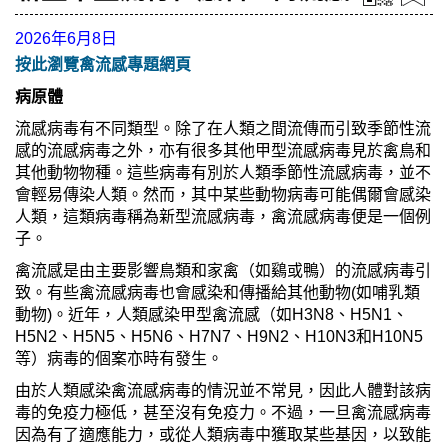
2026年6月8日
按此瀏覽禽流感專題網頁
病原體
流感病毒有不同類型。除了在人類之間流傳而引致季節性流
感的流感病毒之外，亦有很多其他甲型流感病毒見於禽鳥和
其他動物物種。這些病毒有別於人類季節性流感病毒，並不
會輕易傳染人類。然而，其中某些動物病毒可能偶爾會感染
人類，這類病毒稱為新型流感病毒，禽流感病毒便是一個例
子。
禽流感是由主要影響鳥類和家禽（如鷄或鴨）的流感病毒引
致。有些禽流感病毒也會感染和傳播給其他動物(如哺乳類
動物)。近年，人類感染甲型禽流感（如H3N8、H5N1、
H5N2、H5N5、H5N6、H7N7、H9N2、H10N3和H10N5
等）病毒的個案亦時有發生。
由於人類感染禽流感病毒的情況並不常見，因此人體對該病
毒的免疫力極低，甚至沒有免疫力。不過，一旦禽流感病毒
因為有了適應能力，或從人類病毒中獲取某些基因，以致能