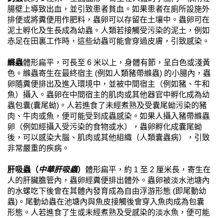
腸壁上導致出血，並引致患者貧血。如果患者在廁所設施外
排便或將糞便用作肥料，蟲卵可以存留在土壤中。蟲卵可在
泥土孵化及生長成為幼蟲。人類若接觸受污染的泥土，例如
赤足在田裏工作時，這些幼蟲可能會穿過皮膚，引致感染。
縧蟲
體形扁平，可長至 6 米以上，身體有節，呈白色或淺黃
色。縧蟲寄生在最終宿主 (例如人類豬帶縧蟲) 的小腸內，蟲
卵隨糞便排出及進入環境中，並被中間宿主（例如豬、牛和
魚）攝入。蟲卵在中間宿主的肌肉或其他器官中孵化成為幼
蟲包囊(囊尾蚴)。人若進食了未經煮熟及受囊尾蚴污染的豬
肉、牛肉或魚，便可能受到成蟲感染。如果人攝入豬帶縧蟲
卵（例如經攝入受污染的食物或水），蟲卵孵化成囊尾蚴
後，可以感染大腦、肌肉或其他組織（人類囊蟲病），引致
非常嚴重的疾病。
肝吸蟲（
中華肝吸蟲
）
體形扁平，約 1 至 2 厘米長，寄生在
人的肝臟膽管內，蟲卵經糞便排出體外。蟲卵被淡水池塘內
的水螺吃下後會在其體內發育成為自由浮游形態 (即尾動幼
蟲)。尾動幼蟲在池塘內與魚皮接觸後會穿入魚肉成為包囊
形態。人若進食了生或未經煮熟及受感染的淡水魚，便可能