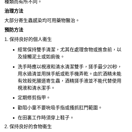
種類而有所不同。
治理方法
大部分寄生蟲感染均可用藥物醫治。
預防方法
1. 保持良好的個人衞生
經常保持雙手清潔，尤其在處理食物或進食前，以
及接觸泥土或如廁後。
洗手時應以梘液和清水清潔雙手，搓手最少20秒，
用水過清並用抹手紙或乾手機弄乾。由於酒精未能
有效殺死腸道寄生蟲，酒精搓手液並不能代替使用
梘液和清水潔手。
定期修剪指甲。
勸阻小童不要吮吸手指或搔抓肛門範圍。
在田裏工作時須穿上鞋子。
2. 保持良好的食物衞生