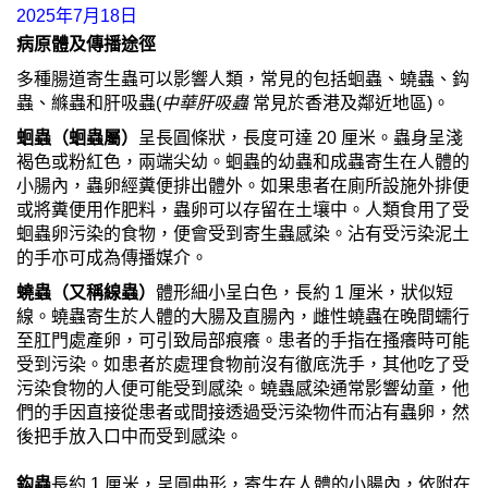
2025年7月18日
病原體及傳播途徑
多種腸道寄生蟲可以影響人類，常見的包括蛔蟲、蟯蟲、鈎
蟲、縧蟲和肝吸蟲(
中華肝吸蟲
常見於香港及鄰近地區)。
蛔蟲（蛔蟲屬）
呈長圓條狀，長度可達 20 厘米。蟲身呈淺
褐色或粉紅色，兩端尖幼。蛔蟲的幼蟲和成蟲寄生在人體的
小腸內，蟲卵經糞便排出體外。如果患者在廁所設施外排便
或將糞便用作肥料，蟲卵可以存留在土壤中。人類食用了受
蛔蟲卵污染的食物，便會受到寄生蟲感染。沾有受污染泥土
的手亦可成為傳播媒介。
蟯蟲（又稱線蟲）
體形細小呈白色，長約 1 厘米，狀似短
線。蟯蟲寄生於人體的大腸及直腸內，雌性蟯蟲在晚間蠕行
至肛門處產卵，可引致局部痕癢。患者的手指在搔癢時可能
受到污染。如患者於處理食物前沒有徹底洗手，其他吃了受
污染食物的人便可能受到感染。蟯蟲感染通常影響幼童，他
們的手因直接從患者或間接透過受污染物件而沾有蟲卵，然
後把手放入口中而受到感染。
鈎蟲
長約 1 厘米，呈圓曲形，寄生在人體的小腸內，依附在