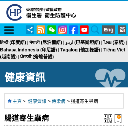
Menu
RSS
WeChat
Instagram
Facebook
YouTube
Search
分
享
हिन्दी (印度語)
|
नेपाली (尼泊爾語)
|
اردو (巴基斯坦語)
|
ไทย (泰語)
|
Bahasa Indonesia (印尼語)
|
Tagalog (他加祿語)
|
Tiếng Việt
(越南語)
|
ਪੰਜਾਬੀ (旁遮普語)
健康資訊
主頁
>
健康資訊
>
傳染病
>
腸道寄生蟲病
腸道寄生蟲病