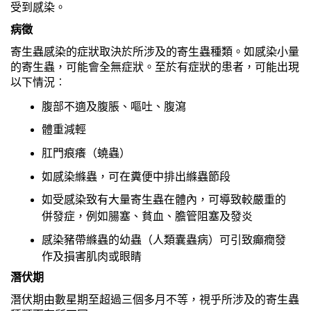
受到感染。
病徵
寄生蟲感染的症狀取決於所涉及的寄生蟲種類。如感染小量
的寄生蟲，可能會全無症狀。至於有症狀的患者，可能出現
以下情況︰
腹部不適及腹脹、嘔吐、腹瀉
體重減輕
肛門痕癢（蟯蟲）
如感染縧蟲，可在糞便中排出縧蟲節段
如受感染致有大量寄生蟲在體內，可導致較嚴重的
併發症，例如腸塞、貧血、膽管阻塞及發炎
感染豬帶縧蟲的幼蟲（人類囊蟲病）可引致癲癇發
作及損害肌肉或眼睛
潛伏期
潛伏期由數星期至超過三個多月不等，視乎所涉及的寄生蟲