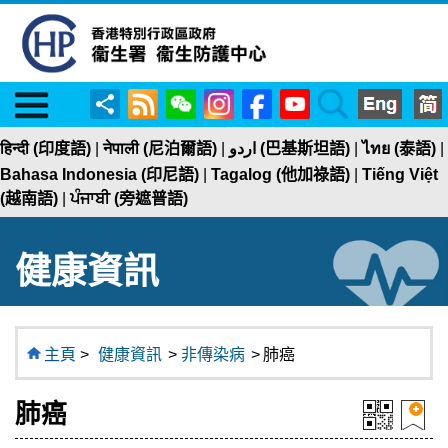
Menu
RSS
WeChat
Instagram
Facebook
YouTube
Search
分
享
हिन्दी (印度語)
|
नेपाली (尼泊爾語)
|
اردو (巴基斯坦語)
|
ไทย (泰語)
|
Bahasa Indonesia (印尼語)
|
Tagalog (他加祿語)
|
Tiếng Việt
(越南語)
|
ਪੰਜਾਬੀ (旁遮普語)
健康資訊
主頁
>
健康資訊
>
非傳染病
>
肺癌
肺癌