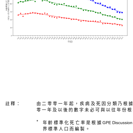
註 釋 ：
由 二 零 零 一 年 起 ， 疾 病 及 死 因 分 類 乃 根 據
零 一 年 及 以 後 的 數 字 未 必 可 與 以 往 年 份 根 
*
年 齡 標 準 化 死 亡 率 是 根 據 GPE Discussion Pap
界 標 準 人 口 而 編 製 。