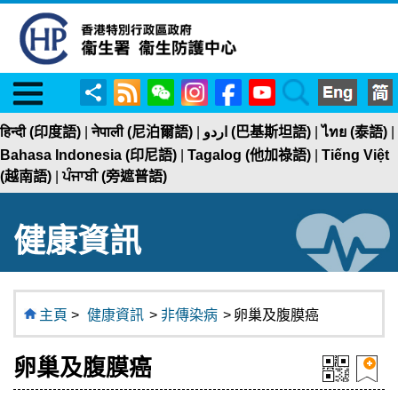
Menu
RSS
WeChat
Instagram
Facebook
YouTube
Search
分
享
हिन्दी (印度語)
|
नेपाली (尼泊爾語)
|
اردو (巴基斯坦語)
|
ไทย (泰語)
|
Bahasa Indonesia (印尼語)
|
Tagalog (他加祿語)
|
Tiếng Việt
(越南語)
|
ਪੰਜਾਬੀ (旁遮普語)
健康資訊
主頁
>
健康資訊
>
非傳染病
>
卵巢及腹膜癌
卵巢及腹膜癌