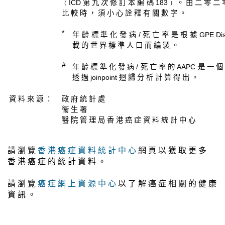
﹙ICD 第 九 次 修 訂 本 編 碼 183﹚ 。 由 二 零 二 
比 較 時 ， 須 小 心 詮 釋 有 關 數 字 。
*
年 齡 標 準 化 發 病 / 死 亡 率 是 根 據 GPE Discussi
載 的 世 界 標 準 人 口 而 編 製 。
#
年 齡 標 準 化 發 病 / 死 亡 率 的 AAPC 是 一 個
透 過 joinpoint 迴 歸 分 析 計 算 得 出 。
資 料 來 源 ：
政 府 統 計 處
衞 生 署
醫 院 管 理 局 香 港 癌 症 資 料 統 計 中 心
請 瀏 覽
香 港 癌 症 資 料 統 計 中 心
網 頁 以 獲 取 更 多
香 港 癌 症 的 統 計 資 料 。
請 瀏 覽
癌 症 網 上 資 源 中 心
以 了 解 癌 症 相 關 的 健 康
資 訊 。