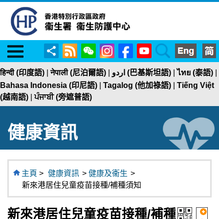
Menu
RSS
WeChat
Instagram
Facebook
YouTube
Search
分
享
हिन्दी (印度語)
|
नेपाली (尼泊爾語)
|
اردو (巴基斯坦語)
|
ไทย (泰語)
|
Bahasa Indonesia (印尼語)
|
Tagalog (他加祿語)
|
Tiếng Việt
(越南語)
|
ਪੰਜਾਬੀ (旁遮普語)
健康資訊
主頁
>
健康資訊
>
健康及衞生
>
新來港居住兒童疫苗接種/補種須知
新來港居住兒童疫苗接種/補種