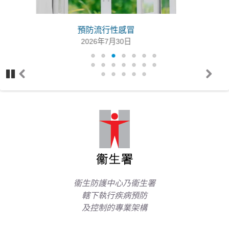
類鼻疽
2019冠狀病毒病及流感速遞 (第4期第30號)
衞生防護中心調查一宗兒童感染甲型流感的嚴重個案
2026年8月3日
(2026年第30周)
2026年8月3日
基孔肯雅熱 你要知
2026年7月30日
產志賀毒素大腸桿菌感染
衞生署公布退伍軍人病個案最新情況
2026年7月30日
2026年8月3日
2026年8月3日
新
禽流感疫情周報(第22期第31號(第31周))
世界衞生日2026
衞生署舉行「國際母乳哺育周2026」同樂日 與各界攜手
2026年8月4日
2026年8月3日
支持和鼓勵母乳餵哺（附圖）
Pa
Pr
N
us
ev
ex
2026年7月31日
基孔肯雅熱
侵入性肺炎球菌病報告 (2026年6月)
e
io
t
2026年8月3日
2026年7月14日
us
女子涉嫌非法售賣及管有含有未標示受管制藥物成分的外
用產品被捕（附圖）
2019 冠狀病毒病疫苗接種計劃
腸病毒透視 (第31周, 2026年7月30日)
2026年7月31日
2026年8月3日
2026年7月31日
退伍軍人病
2026年8月3日
中毒直擊 第17卷 第1期 (2024年5月)
衞生防護中心乃衞生署
2024年5月20日
參與疫苗資助計劃醫生名單
轄下執行疾病預防
2026年8月3日
及控制的專業架構
猴痘疫苗接種計劃
2026年8月3日