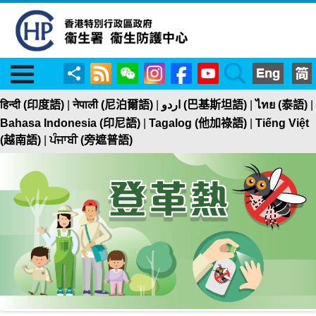
Menu
RSS
WeChat
Instagram
Facebook
YouTube
Search
分
享
हिन्दी (印度語)
|
नेपाली (尼泊爾語)
|
اردو (巴基斯坦語)
|
ไทย (泰語)
|
Bahasa Indonesia (印尼語)
|
Tagalog (他加祿語)
|
Tiếng Việt
(越南語)
|
ਪੰਜਾਬੀ (旁遮普語)