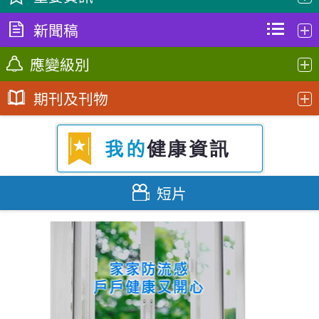
新聞稿
季節性流行性感冒
2026年8月3日
應變級別
天氣酷熱 衞生署提醒市民預防高溫引發的疾病
登革熱
2026年8月6日
2026年8月3日
期刊及刊物
政府「埃博拉病準備及應變計劃」
戒備
衞生署嚴厲打擊非法售賣或管有未經註冊藥物（附圖）
手足口病
2026年8月5日
政府「對公共衞生有重要性的新型傳染
2026年8月3日
戒備
新
CHP通訊 第五十七期 (2026年5月)
病預備及應變計劃」
政府積極籌備本年度季節性流感疫苗接種計劃 採購工作
麻疹
2026年6月22日
順利完成
2026年8月3日
政府「猴痘準備及應變計劃」
戒備
2026年8月5日
短片
傳染病直擊第22卷第7期 - 2026年第26至第
慎防中暑
天氣酷熱 衞生署提醒市民預防高溫引發的疾病
30周 (2026年6月21日至7月25日)
政府「中東呼吸綜合症應變計劃」
戒備
2026年8月3日
2026年8月5日
2026年7月30日
禽流感
政府「流感大流行應變計劃」
戒備
衞生署繼續積極跟進一宗住院期間感染退伍軍人病個案
2026年8月3日
非傳染病直擊2026年7月 - 睡得好．體重更
2026年8月4日
新
健康
埃博拉病
一名兒童感染流感死亡
2026年7月28日
2026年8月3日
2026年8月4日