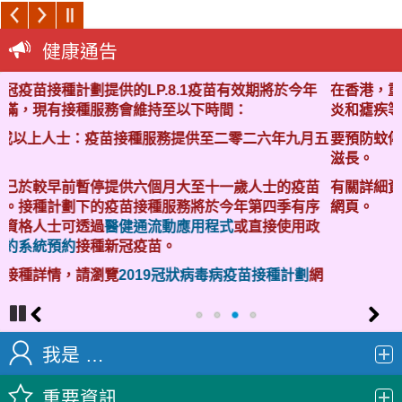
健康通告
效期將於今年
在香港，重要的蚊傳疾病包括登革熱、基孔肯亞熱
：
炎和瘧疾等。
零二六年九月五
要預防蚊傳疾病，市民要保護自己免被蚊子叮咬，
滋長。
歲人士的疫苗
有關詳細資料請瀏覽
登革熱
、
基孔肯亞熱
、
日本腦
年第四季有序
網頁。
或直接使用政
苗接種計劃
網
Pa
Pr
N
us
ev
ex
我是 …
e
io
t
us
重要資訊