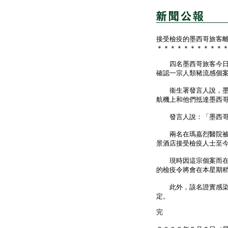
接受檢疫的墨西哥旅客
＊＊＊＊＊＊＊＊＊＊
四名墨西哥旅客今日（
確認一宗人類豬流感個
衞生署發言人說，墨西
航機上和他們抵達墨西
發言人說：「墨西哥政
兩名在瑪嘉烈醫院被隔
景酒店接受檢疫人士至
現時因這宗個案而在港
的檢疫令將會在本星期
此外，該名證實感染人
定。
完