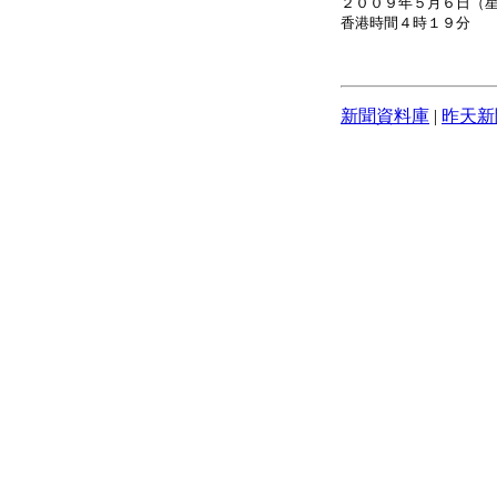
２００９年５月６日（
香港時間４時１９分
新聞資料庫
|
昨天新