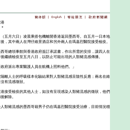
離港
＊＊
五月六日）凌晨乘搭包機離開香港返回墨西哥。自五月一日本地
案後，其中兩人在灣仔維景酒店和另外兩人在瑪嘉烈醫院接受檢疫。
哥總領事館與香港政府簽訂承諾書，作出所需的安排，讓四人在
哥後繼續檢疫至五月八日，以防止可能出現的人類豬流感傳播。
府派出專業醫護人員在航機上照料他們。」
離人士的呼吸樣本化驗結果對人類豬流感呈陰性反應；兩名在維
今沒有流感徵狀。
接受檢疫的其他人士，如沒有呈現感染人類豬流感的徵狀，他們
稍後解除。
類豬流感的墨西哥籍男子仍在瑪嘉烈醫院接受治療，目前情況穩