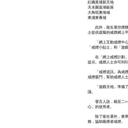
紅磡黃埔新天地 六
天水圍嘉湖銀座 六
大角咀奧海城 七
東涌東薈城 八月
此外，衞生署控煙辦公
士提供虛擬的戒煙網上
「網上互動戒煙中心」
「戒煙小貼士」和「遊
在「網上戒煙計劃」部
提示。戒煙人士亦可列
「戒煙資訊」為戒煙人
戒煙竅門，幫助戒煙人
「遊戲天地」準備了多
識。
發言人說，截至二○○
心」的使用者。
除了衞生署外，東華三
務，協助吸煙者戒煙。