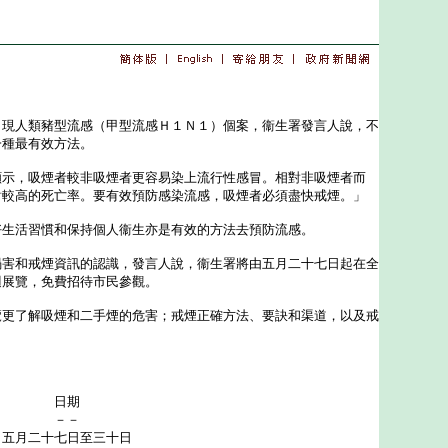
人類豬型流感（甲型流感Ｈ１Ｎ１）個案，衞生署發言人說，不
一種最有效方法。
，吸煙者較非吸煙者更容易染上流行性感冒。相對非吸煙者而
對較高的死亡率。要有效預防感染流感，吸煙者必須盡快戒煙。」
活習慣和保持個人衞生亦是有效的方法去預防流感。
和戒煙資訊的認識，發言人說，衞生署將由五月二十七日起在全
迴展覽，免費招待市民參觀。
了解吸煙和二手煙的危害；戒煙正確方法、要訣和渠道，以及戒
：
日期
－－
五月二十七日至三十日