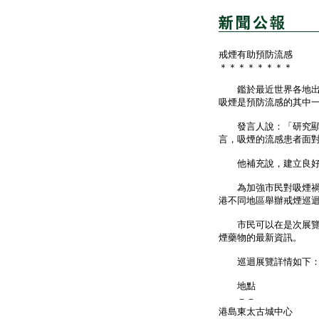
戒煙有助預防流感
＊＊＊＊＊＊＊＊
鑑於最近世界各地出現
吸煙是預防流感的其中
發言人說：「研究顯示
言，吸煙的流感患者面
他補充說，建立良好生
為加強市民對吸煙禍害
港不同地區舉辦戒煙巡
市民可以在是次展覽更
煙藥物的最新資訊。
巡迴展覽詳情如下
地點 
－－ 
港島東太古城中心 