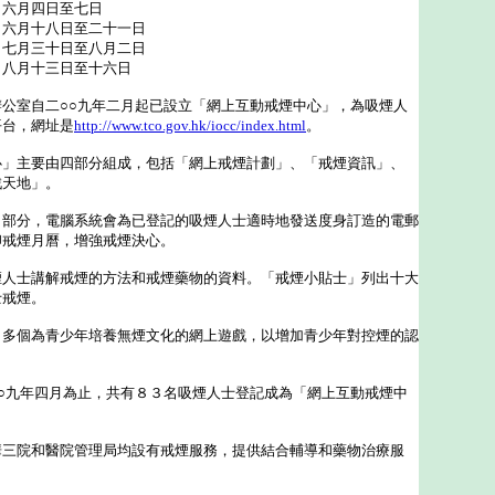
月四日至七日
月十八日至二十一日
月三十日至八月二日
十三日至十六日
室自二○○九年二月起已設立「網上互動戒煙中心」，為吸煙人
平台，網址是
http://www.tco.gov.hk/iocc/index.html
。
主要由四部分組成，包括「網上戒煙計劃」、「戒煙資訊」、
戲天地」。
分，電腦系統會為已登記的吸煙人士適時地發送度身訂造的電郵
印戒煙月曆，增強戒煙決心。
士講解戒煙的方法和戒煙藥物的資料。「戒煙小貼士」列出十大
士戒煙。
個為青少年培養無煙文化的網上遊戲，以增加青少年對控煙的認
九年四月為止，共有８３名吸煙人士登記成為「網上互動戒煙中
院和醫院管理局均設有戒煙服務，提供結合輔導和藥物治療服