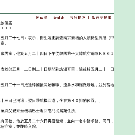
確診個案
＊＊＊＊
月二十七日）表示，衞生署正調查兩宗新增的人類豬型流感（甲
個案。
男童，他於五月二十四日下午從韓國乘坐大韓航空編號ＫＥ６１
姊於五月十二日到二十日期間到訪溫哥華，隨後於五月二十一日
月二十一日抵達韓國後開始咳嗽、流鼻水和輕微發燒，並於當地
三日已消退，翌日乘航機回港，坐在第４０排的位置。」
與父親乘坐機場巴士返回屯門兆麟苑住所。
回校。他於五月二十六日再度發燒，並向一名中醫求醫。同日，
院急症室，並即時入院。