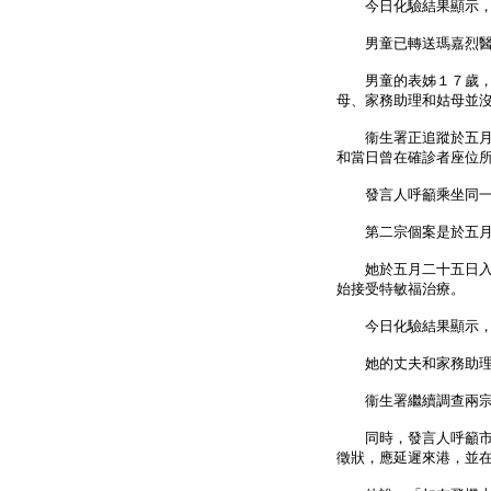
今日化驗結果顯示，男
男童已轉送瑪嘉烈醫
男童的表姊１７歲，今
母、家務助理和姑母並
衞生署正追蹤於五月二
和當日曾在確診者座位
發言人呼籲乘坐同一航
第二宗個案是於五月二
她於五月二十五日入住
始接受特敏福治療。
今日化驗結果顯示，她
她的丈夫和家務助理
衞生署繼續調查兩宗
同時，發言人呼籲市民
徵狀，應延遲來港，並