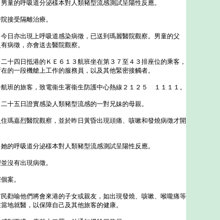
童的呼吸道分泌樣本對人類豬型流感測試呈陽性反應。
院接受隔離治療。
日亦出現上呼吸道感染病徵，已送到瑪麗醫院觀察。男童的父
沒有病徵，亦會送去醫院觀察。
十四日抵港的ＫＥ６１３航班坐在第３７至４３排座位的乘客，
所在的一段機艙上工作的服務員，以及其他緊密接觸者。
班的旅客，致電衞生署衞生防護中心熱線２１２５ １１１１。
十五日證實感染人類豬型流感的一對兄妹的母親。
瑪嘉烈醫院觀察，並於昨日黃昏出現頭痛、咳嗽和發燒病徵才開
的呼吸道分泌樣本對人類豬型流感測試呈陽性反應。
並沒有出現病徵。
個案。
勸喻他們將會來港的子女或親友，如出現發燒、咳嗽、喉嚨痛等
在當地就醫，以保障自己及其他旅客的健康。