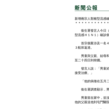
新增兩宗人類豬型流感
＊＊＊＊＊＊＊＊＊＊
衞生署發言人今日（五
型流感Ｈ１Ｎ１）確診
首宗個案涉及一名４歲
３航班返港。
男童與父親、姑母和表
至二十四日到韓國。
發言人說：「男童於五
接受治療。」
「他的病徵在五月二十
衞生署調查顯示，男童
男童留在家中，並沒有
他的父親送他到屯門醫