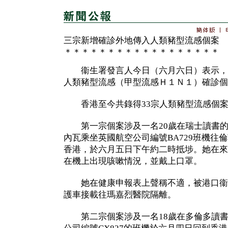
三宗新增確診外地傳入人類豬型流感個案
＊＊＊＊＊＊＊＊＊＊＊＊＊＊＊＊＊＊
衞生署發言人今日（六月六日）表示，
人類豬型流感（甲型流感Ｈ１Ｎ１）確診個
香港至今共錄得33宗人類豬型流感個案
第一宗個案涉及一名20歲在瑞士讀書的
內瓦乘坐英國航空公司編號BA729班機往倫
香港，於六月五日下午約二時抵埗。她在來
在機上出現咳嗽情況，並戴上口罩。
她在健康申報表上聲稱不適，被港口衞
護車接載往瑪嘉烈醫院隔離。
第二宗個案涉及一名18歲在多倫多讀書