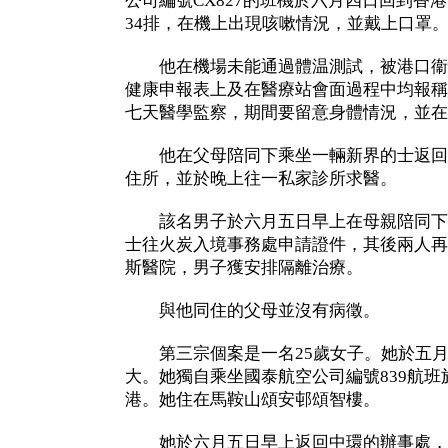
公司編號CX827的班機於六月四日回到香
34排，在機上出現咳嗽情況，並戴上口罩
他在機場未能通過體温測試，被港口衞
健康申報表上及在醫療站會面過程中均報稱
七天醫學監察，期間要留意身體情況，並在
他在父母陪同下乘坐一輛新界的士返回馬
住所，並於晚上往一私家診所求醫。
該名男子於六月五日早上在母親陪同下
士往火炭入境事務處申請證件，其後兩人再
斯醫院，男子獲安排隔離治療。
與他同住的父母並沒有病徵。
第三宗個案是一名25歲女子。她於五月
大。她獨自乘坐國泰航空公司編號839航
港。她住在馬鞍山頌安邨頌智樓。
她於六月五日早上返回中環的辦事處，