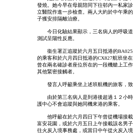
發燒。她今早在母親陪同下往邨內一私家診
立醫院作進一步檢查。兩人大約於中午乘的
子獲安排隔離治療。
今日化驗結果顯示，三名病人的呼吸道
測試呈陽性反應。
衞生署正追蹤於六月五日抵港的BA025航
的乘客和於六月四日抵港的CX827航班坐在
曾在兩名確診者座位所在的一段機艙上工作
其他緊密接觸者。
發言人呼籲乘坐上述班航機的旅客，致電衞生
由於第三名病人是到港後超過１２小時
護中心不會追蹤與她同機來港的乘客。
他呼籲在於六月四日下午曾從機場接載
富安花園，或於六月五日上午接載該名男子
往火炭入境事務處，或當日中午從火炭入境