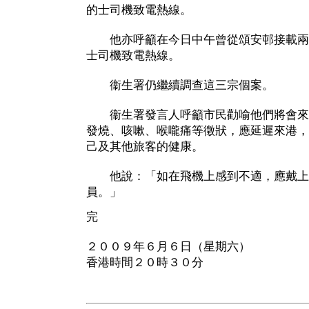
的士司機致電熱線。
他亦呼籲在今日中午曾從頌安邨接載兩
士司機致電熱線。
衞生署仍繼續調查這三宗個案。
衞生署發言人呼籲市民勸喻他們將會來
發燒、咳嗽、喉嚨痛等徵狀，應延遲來港，
己及其他旅客的健康。
他說：「如在飛機上感到不適，應戴上
員。」
完
２００９年６月６日（星期六）
香港時間２０時３０分