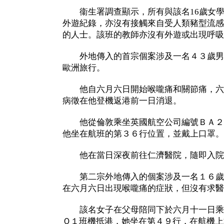
衞生署調查顯示，所有與該名16歲女學
外遊紀錄，亦沒有接觸來自受人類豬型流感
的人士。該班的教師亦沒有外遊或出現呼吸
外地傳入的首宗個案涉及一名４３歲男
歐洲旅行。
他自六月六日開始喉嚨痛和關節痛，六
病徵在他登機返港前一日消退。
他從倫敦乘坐英國航空公司編號ＢＡ２
他坐在航班的第３６行位置，並戴上口罩。
他在當日深夜前往仁濟醫院，隨即入院
第二宗外地傳入的個案涉及一名１６歲
在六月六日出現喉嚨痛的症狀，但沒有求醫
該名女子在父母陪同下於六月十一日乘
Ｑ１班機抵港，她坐在第４９行，在航機上