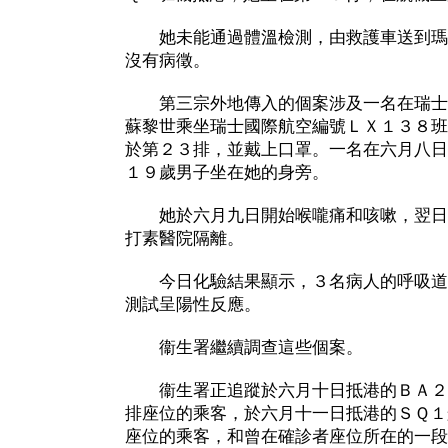
她未能通過體溫檢測，由救護車送到瑪
沒有病徵。
第三宗外地傳入的個案涉及一名在瑞士
蘇黎世乘坐瑞士國際航空編號ＬＸ１３８班
於第２３排，並戴上口罩。一名在六月八日
１９歲男子坐在她的身旁。
她於六月九日開始喉嚨痛和咳嗽，翌日
打素醫院隔離。
今日化驗結果顯示，３名病人的呼吸道
測試呈陽性反應。
衞生署繼續調查這些個案。
衞生署正追蹤於六月十日抵港的ＢＡ２
排座位的乘客，於六月十一日抵港的ＳＱ１
座位的乘客，和曾在確診者座位所在的一段