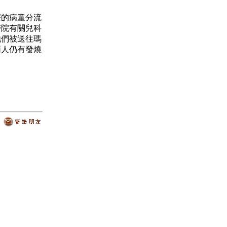
的病童分流
醫院有關兒科
他們被送往瑪
兩人仍有發燒