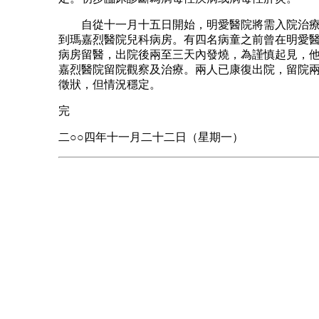
自從十一月十五日開始，明愛醫院將需入院治療
到瑪嘉烈醫院兒科病房。有四名病童之前曾在明愛
病房留醫，出院後兩至三天內發燒，為謹慎起見，
嘉烈醫院留院觀察及治療。兩人已康復出院，留院
徵狀，但情況穩定。
完
二○○四年十一月二十二日（星期一）