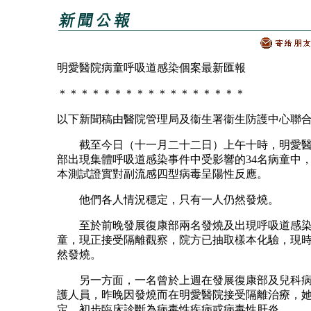
明愛醫院病童呼吸道感染個案最新匯報
＊＊＊＊＊＊＊＊＊＊＊＊＊＊＊＊＊
以下新聞稿由醫院管理局及衞生署衞生防護中心聯
截至今日（十一月二十二日）上午十時，明愛醫
部出現集體呼吸道感染事件中受影響的34名病童中，
本測試證實對副流感四型病毒呈陽性反應。
他們各人情況穩定，只有一人仍然發燒。
至於前晚發展復康部兩名發燒及出現呼吸道感染
童，現正接受隔離觀察，院方已抽取樣本化驗，現
然發燒。
另一方面，一名曾於上週在發展復康部及兒科病
護人員，昨晚因發燒而在明愛醫院接受隔離治療，
定。初步臨床診斷為病毒性疾病或病毒性肝炎。