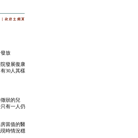
合發放
院發展復康
有30人其樣
徵狀的兒
時只有一人仍
房當值的醫
她現時情況穩