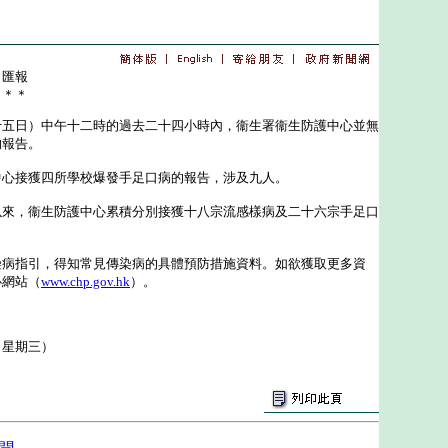
日匯報
＊＊＊
日）中午十二時的過去二十四小時內，衞生署衞生防護中心並無
的報告。
接獲四所學校爆發手足口病的報告，涉及九人。
，衞生防護中心累積分別接獲十八宗流感樣病及二十六宗手足口
指引，得知常見傳染病的具體預防措施資料。如欲獲取更多資
心網站（
www.chp.gov.hk
）。
（星期三）