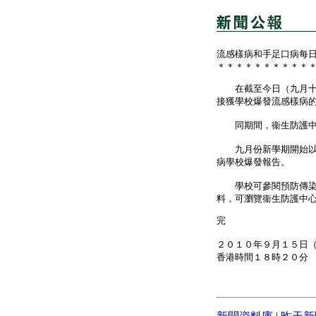
流感樣病和手足口病每
＊＊＊＊＊＊＊＊＊＊
在截至今日（九月十五
接獲學校爆發流感樣病
同期間，衞生防護中心
九月份新學期開始以來
病學校爆發報告。
學校可參閱預防傳染病
料，可瀏覽衞生防護中
完
２０１０年９月１５日
香港時間１８時２０分