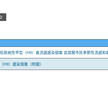
交
低致病性甲型（H9）禽流感感染個案 並提醒市民季節性流感和
（H9）感染個案（附圖）