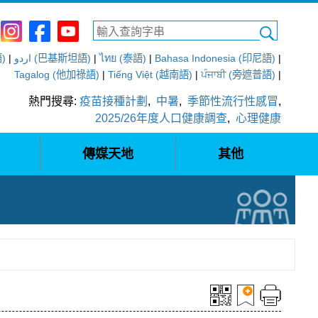
語)
|
اردو (巴基斯坦語)
|
ไทย (泰語)
|
Bahasa Indonesia (印尼語)
|
Tagalog (他加祿語)
|
Tiếng Việt (越南語)
|
ਪੰਜਾਬੀ (旁遮普語)
|
熱門搜尋:
疫苗接種計劃
,
中暑
,
季節性流行性感冒
,
2025/26年度人口健康調查
,
心理健康
傳媒天地
其他