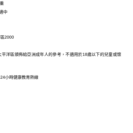
過重
於適中
2000
太平洋區頒佈給亞洲成年人的參考，不適用於18歲以下的兒童或懷
24小時健康教育熱線