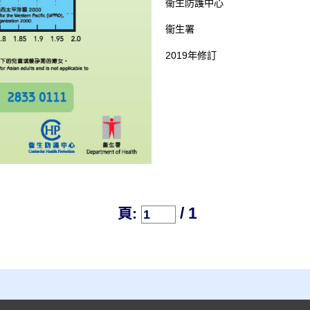
衞生防護中心
衞生署
2019年修訂
/ 1
頁: