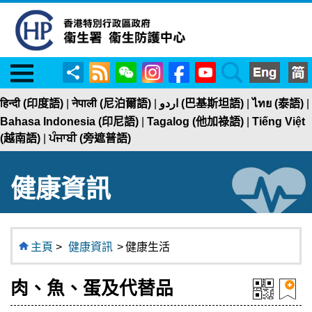
Menu
RSS
WeChat
Instagram
Facebook
YouTube
Search
分
享
हिन्दी (印度語)
|
नेपाली (尼泊爾語)
|
اردو (巴基斯坦語)
|
ไทย (泰語)
|
Bahasa Indonesia (印尼語)
|
Tagalog (他加祿語)
|
Tiếng Việt
(越南語)
|
ਪੰਜਾਬੀ (旁遮普語)
健康資訊
主頁
>
健康資訊
>
健康生活
肉、魚、蛋及代替品