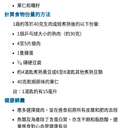
果仁和種籽
計算食物份量的方法
1兩約等於40克生肉或經煮熟後的以下份量:
1個乒乓球大小的熟肉（約30克）
4至5片瘦肉
1隻雞蛋
1
⁄
磚硬豆腐
4
約4湯匙煮熟黃豆或6至8湯匙其他煮熟豆類
40克乾焗原味的果仁
註：1湯匙約有15毫升
健康錦囊
應多選擇瘦肉，並在進食前將所有皮層和肥肉去除
魚類及海產除了含蛋白質，亦含不飽和脂肪酸，適
量進食對心血管健康有益