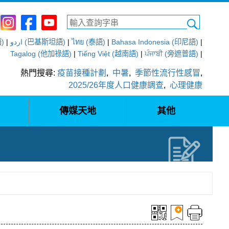
語)
|
اردو (巴基斯坦語)
|
ไทย (泰語)
|
Bahasa Indonesia (印尼語)
|
Tagalog (他加祿語)
|
Tiếng Việt (越南語)
|
ਪੰਜਾਬੀ (旁遮普語)
|
熱門搜尋:
疫苗接種計劃
,
中暑
,
季節性流行性感冒
,
2025/26年度人口健康調查
,
心理健康
傳媒天地
其他