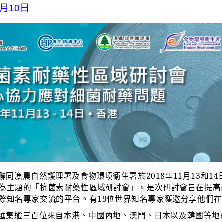
2月10日
聯同漁農自然護理署及食物環境衞生署於
2018
年
11
月
13
和
14
為主題的「抗菌素耐藥性區域研討會」。是次研討會旨在提高
際知名專家交流的平台。有
19
位世界知名專家獲邀分享他們在
匯集逾三百位來自本港、中國內地、澳門、日本以及韓國等地