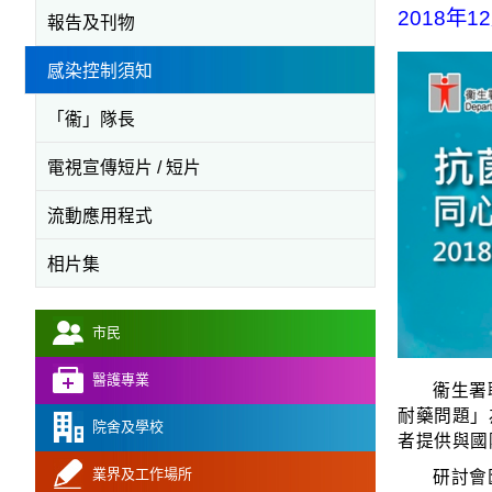
2018年1
報告及刊物
感染控制須知
「衞」隊長
電視宣傳短片 / 短片
流動應用程式
相片集
市民
醫護專業
衞生署
耐藥問題」
院舍及學校
者提供與國
研討會
業界及工作場所