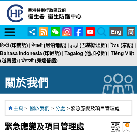
Menu
RSS
WeChat
Instagram
Facebook
YouTube
Search
分
享
हिन्दी (印度語)
|
नेपाली (尼泊爾語)
|
اردو (巴基斯坦語)
|
ไทย (泰語)
|
Bahasa Indonesia (印尼語)
|
Tagalog (他加祿語)
|
Tiếng Việt
(越南語)
|
ਪੰਜਾਬੀ (旁遮普語)
關於我們
主頁
>
關於我們
>
分處
>
緊急應變及項目管理處
緊急應變及項目管理處