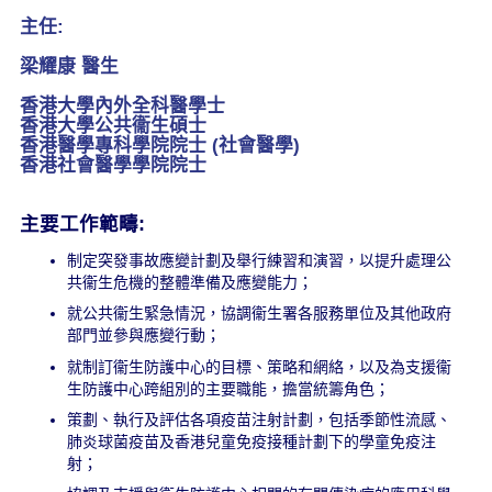
主任:
梁耀康 醫生
香港大學內外全科醫學士
香港大學公共衞生碩士
香港醫學專科學院院士 (社會醫學)
香港社會醫學學院院士
主要工作範疇
:
制定突發事故應變計劃及舉行練習和演習，以提升處理公
共衞生危機的整體準備及應變能力；
就公共衞生緊急情況，協調衞生署各服務單位及其他政府
部門並參與應變行動；
就制訂衞生防護中心的目標、策略和網絡，以及為支援衞
生防護中心跨組別的主要職能，擔當統籌角色；
策劃、執行及評估各項疫苗注射計劃，包括季節性流感、
肺炎球菌疫苗及香港兒童免疫接種計劃下的學童免疫注
射；