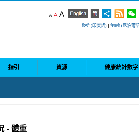
A
A
A
हिन्दी (印度語)
|
नेपाली (尼泊爾
指引
資源
健康統計數字
 - 體重