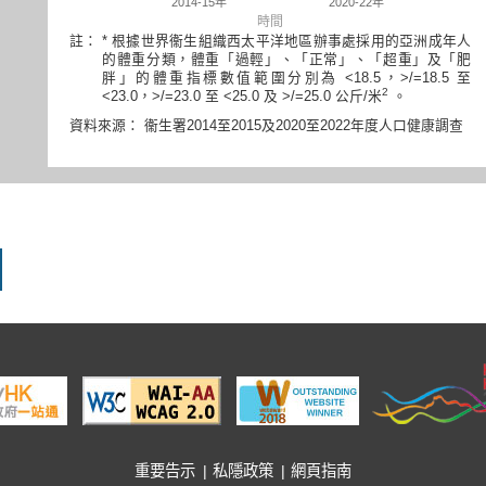
時間
註：
* 根據世界衞生組織西太平洋地區辦事處採用的亞洲成年人
的體重分類，體重「過輕」、「正常」、「超重」及「肥
胖」的體重指標數值範圍分別為 <18.5，>/=18.5 至
2
<23.0，>/=23.0 至 <25.0 及 >/=25.0 公斤/米
。
資料來源： 衞生署2014至2015及2020至2022年度人口健康調查
重要告示
私隱政策
網頁指南