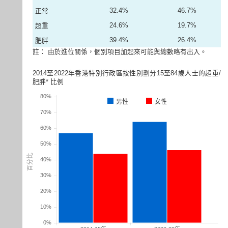
32.4%
46.7%
正常
24.6%
19.7%
超重
39.4%
26.4%
肥胖
註：
由於進位關係，個別項目加起來可能與總數略有出入。
2014至2022年香港特別行政區按性別劃分15至84歲人士的超重/
肥胖* 比例
男性
女性
百分比