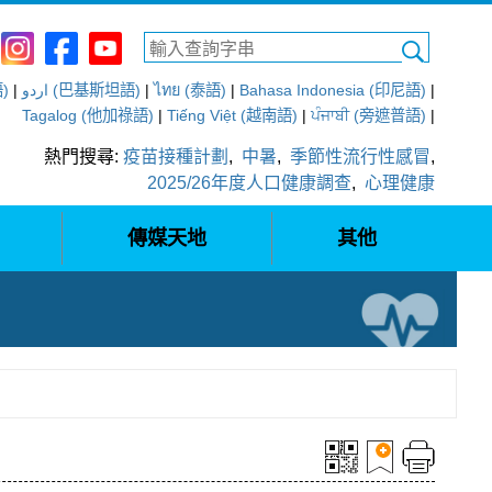
語)
|
اردو (巴基斯坦語)
|
ไทย (泰語)
|
Bahasa Indonesia (印尼語)
|
Tagalog (他加祿語)
|
Tiếng Việt (越南語)
|
ਪੰਜਾਬੀ (旁遮普語)
|
熱門搜尋:
疫苗接種計劃
,
中暑
,
季節性流行性感冒
,
2025/26年度人口健康調查
,
心理健康
傳媒天地
其他