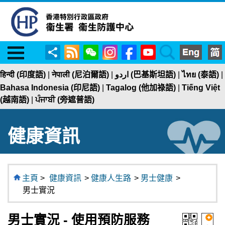
Menu
RSS
WeChat
Instagram
Facebook
YouTube
Search
分
享
हिन्दी (印度語)
|
नेपाली (尼泊爾語)
|
اردو (巴基斯坦語)
|
ไทย (泰語)
|
Bahasa Indonesia (印尼語)
|
Tagalog (他加祿語)
|
Tiếng Việt
(越南語)
|
ਪੰਜਾਬੀ (旁遮普語)
健康資訊
主頁
>
健康資訊
>
健康人生路
>
男士健康
>
男士實況
男士實況 - 使用預防服務