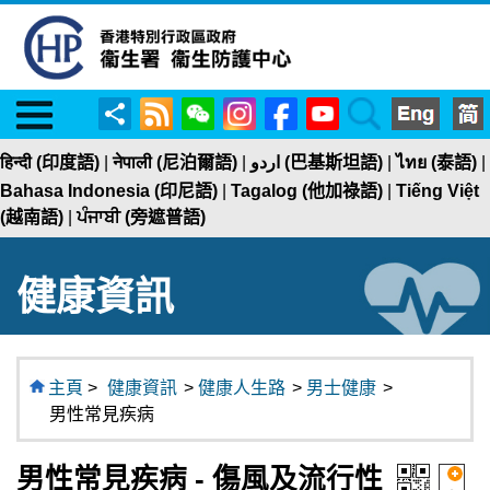
Menu
RSS
WeChat
Instagram
Facebook
YouTube
Search
分
享
हिन्दी (印度語)
|
नेपाली (尼泊爾語)
|
اردو (巴基斯坦語)
|
ไทย (泰語)
|
Bahasa Indonesia (印尼語)
|
Tagalog (他加祿語)
|
Tiếng Việt
(越南語)
|
ਪੰਜਾਬੀ (旁遮普語)
健康資訊
主頁
>
健康資訊
>
健康人生路
>
男士健康
>
男性常見疾病
男性常見疾病 - 傷風及流行性