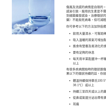
傷風及流感的病情是自限的
感染引致，服用抗生素是不
到細菌繼發感染。治療徵狀
藥）不能殺死病毒，但可減
你可參考以下的方法加快痊
飲用大量清水，可幫助
吸入溫暖的蒸氣可增加
進食有營養及易消化的
要有足夠的休息
每天用半茶匙鹽沖一杯
以上
有很多疾病開始時的徵狀跟
果以下的徵狀持續的話，你
體溫持續保持華氏100.5
38.1℃）或以上
持續三至四天或以上的
從鼻或氣道分泌出帶有
耳痛