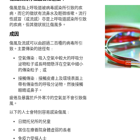
傷風是指上呼吸道被病毒感染所引致的疾
病，而它的徵狀有流鼻水及輕微咳嗽。流行
性感冒（或流感）亦是上呼吸道感染所引致
的疾病，但其徵狀就比傷風多。
成因
傷風及流感可以由超過二百種的病毒所引
致。主要傳染的途徑有﹕
空氣傳染﹕吸入空氣中較大的呼吸分
泌物粒子或長時間懸浮在空氣中細小
的傳染粒子﹔或
接觸傳染﹕接觸皮膚上及環境表面上
帶有傳染性的呼吸分泌物，然後接觸
眼睛或鼻子。
疲倦及暴露於戶外寒冷的空氣並不會引致傷
風。
以下的人士會特別容易感染傷風﹕
日間托兒所的兒童
居住在療養院身體虛弱的長者
免疫力受損人士