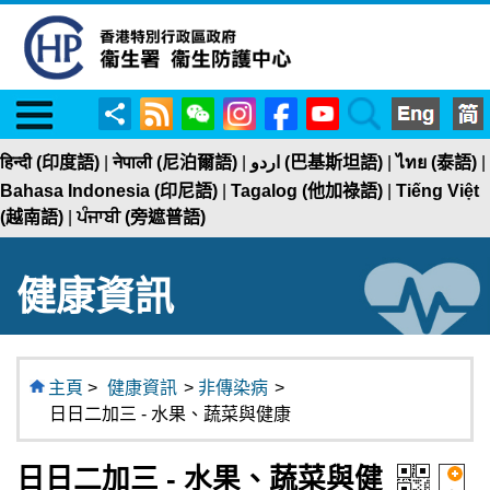
Menu
RSS
WeChat
Instagram
Facebook
YouTube
Search
分
享
हिन्दी (印度語)
|
नेपाली (尼泊爾語)
|
اردو (巴基斯坦語)
|
ไทย (泰語)
|
Bahasa Indonesia (印尼語)
|
Tagalog (他加祿語)
|
Tiếng Việt
(越南語)
|
ਪੰਜਾਬੀ (旁遮普語)
健康資訊
主頁
>
健康資訊
>
非傳染病
>
日日二加三 - 水果、蔬菜與健康
日日二加三 - 水果、蔬菜與健